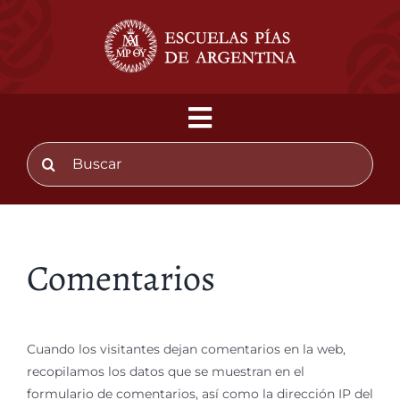
Saltar
al
contenido
Toggle
Buscar:
Navigation
IDENTIDAD
PIEDAD Y LETRAS
Comentarios
OBRAS
BLOG
Cuando los visitantes dejan comentarios en la web,
CONTACTO
recopilamos los datos que se muestran en el
formulario de comentarios, así como la dirección IP del