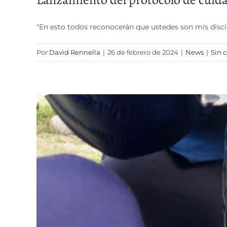
"En esto todos reconocerán que ustedes son mis discí
Por
David Rennella
|
26 de febrero de 2024
|
News
|
Sin 